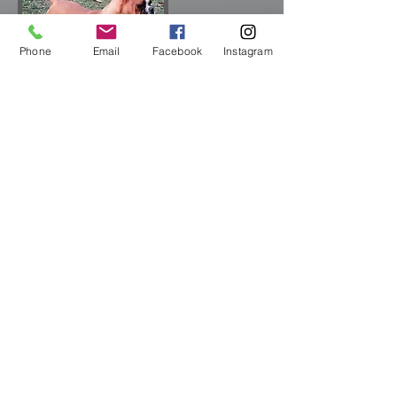
Phone
Email
Facebook
Instagram
Madona
Madona, uma fêmea bem compacta,
demonstrou enorme capacidade como
reprodutora. Mãe de nossa Campeã
Panamericana Zara, o padreador Zap e
de outros lindos exemplares que hoje
fazem parte de alguns lares pelo
Brasil.
Sobre Nós >>
O CANIL GOLD BRACK é especializado