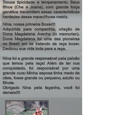
Trouxe tipicidade e temperamento. Seus
filhos (Che e Joana), com grande força
genética transmitem essas características
herdadas dessa maravilhosa matriz.
Nina, nossa primeira Boxer!!!
Adquirida para companhia, criação de
Dona Magdalena Aranha (in memorian).
Dona Magdalena foi uma das pioneiras
no Brasil em se tratando da raça boxer.
Dedicou sua vida toda para a raça.
Nina foi a grande responsável pala paixão
que temos pela raça! Além de ter nos
conquistado, foi responsável por uma
grande cura: Minha esposa tinha medo de
cães, fosse grande ou pequeno, adulto ou
filhote.
Obrigado Nina pela façanha, você foi
demais!!!!