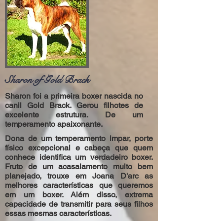
Sharon of Gold Brack
Sharon foi a primeira boxer nascida no
canil Gold Brack. Gerou filhotes de
excelente estrutura. De um
temperamento apaixonante.
Dona de um temperamento impar, porte
físico excepcional e cabeça que quem
conhece identifica um verdadeiro boxer.
Fruto de um acasalamento muito bem
planejado, trouxe em Joana D'arc as
melhores características que queremos
em um boxer. Além disso, extrema
capacidade de transmitir para seus filhos
essas mesmas características.