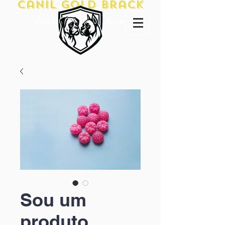
Canil Gold Brack
Paixão pela Raça Boxer
Sou um
produto.