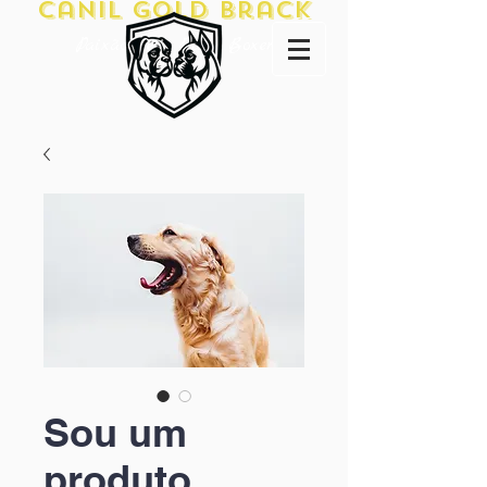
Canil Gold Brack
Paixão pela Raça Boxer
Sou um
produto.