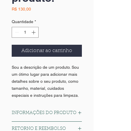
Preço
R$ 130,00
Quantidade
*
Adicionar ao carrinho
Sou a descrição de um produto. Sou 
um ótimo lugar para adicionar mais 
detalhes sobre o seu produto, como 
tamanho, material, cuidados 
especiais e instruções para limpeza.
INFORMAÇÕES DO PRODUTO
Sou um detalhe do produto. Sou um
RETORNO E REEMBOLSO
ótimo lugar para adicionar mais